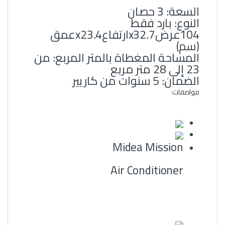
السعة‏:‏ 3 حصان
النوع‏:‏ بارد فقط
104عرضx32.7ارتفاعx23.4عمق
‏(‏سم‏)‏
المساحة المغطاة بالمتر المربع‏:‏ من
23 إلى 28 متر مربع
الضمان: 5 سنوات من كاريير
مواصفات:
Midea Mission
Air Conditioner