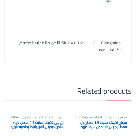
Categories:
411021
SKU:
الأجهزة المنزلية الصغيرة
,
تكييفات
,
ميديا
Related products
فريش
,
الأجهزة المنزلية الصغيرة
,
تكييفات
إل چي
,
الأجهزة المنزلية الصغيرة
,
تكييفات
فريش تكييف سبليت 1.5 حصان بارد
إل جي تكييف سبليت 1.5 حصان بارد /
فقط تربو بانل 12 بدون بلازما مزود
ساخن ديجيتال انفرتر بلازما بخاصية التبريد
بخاصية التبريد السريع اسود
فائق السرعة ابيض S4-W12JA3AE
DUALCOOL