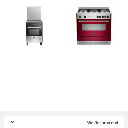
Superiore 6M80G4A1X4AWW
AMS95C81AVI
We Recommend