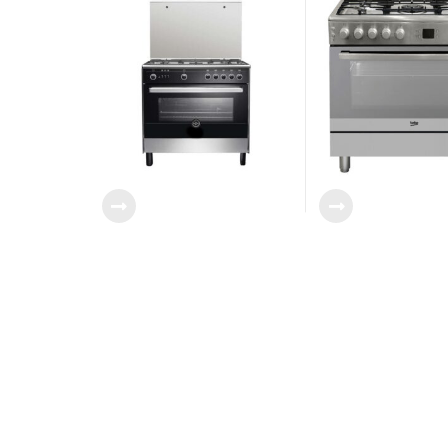
Premio+ 9M10GUB1X4AWW
GG