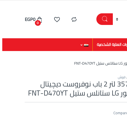
EGP
0
0
ات العناية الشخصية
فريش
فريش ثلاجة 357 لتر 2 باب نوفروست ديچيتال
FNT-D47
Compar