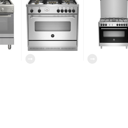
R15114DX
AMS95C81AX/2
AMS9