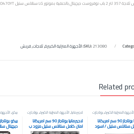
ست ديچيتال بالحنفية بموتور LG ستانلس ستيل FNT-D470YT
Catego
213080
SKU:
الأجهزة المنزلية الكبيرة
,
ثلاجات
,
فريش
Related pr
لأجهزة المنزلية الكبيرة
,
بوتاجازت
لاچيرمانيا
,
الأجهزة المنزلية الكبيرة
,
بوتاجازت
بيكو
,
الأجهزة ا
لاجيرمانيا بوتاجاز 90 سم امريكانا
لاجيرمانيا بوتاجاز 90 سم امريكانا
ل ستانلس ستيل / اسود
امان كامل ستانلس ستيل مزود ب
ديچيتال ست
روحة بغطاء زجاج ايطالي
2 مروحة بدون غطاء ايطالي
بالمروحة ب