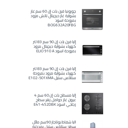
چورونيا فرن بلت إن 60 سم غاز
بشواية غاز ديچيتال تاتش مزود
بمروحة اسود
BOG632A20FBG
إلبا فرن بلت إن 90 سم 83 لتر
كهرباء بشواية ديچيتال مزود
بمروحة اسود ELIO 910 A
إلبا فرن بلت إن 90 سم 83 لتر
كهرباء بشواية مزود بمروحة
ستانلس ستيل E102-501XMA
إلبا مسطح بلت إن 60 سم 4
عيون غاز حوامل زهر سطح
زجاجي اسود E41-452DBK
البا شفاط بوتاجاز 90سم مائل
سطح ستانلس ستيل بمدخنة