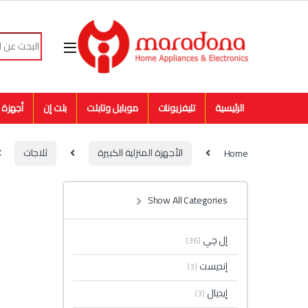
Skip to navigatio
Skip to conten
Search for:
الرئيسية
تليفزيونات
موبايل وتابلت
بلت إن
أجهزة م
Home
الأجهزة المنزلية الكبيرة
ثلاجات
Show All Categories
إل چي
(36)
إنديست
(3)
إيديال
(3)