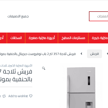
نزلية كبيرة
مستلزمات المطبخ
أجهزة منزلية صغيرة
السخانات
أدو
فريش
فريش ثلاجة 357 لتر 2 باب نوفروست ديچيتال بالحنفية بموتور LG ستانلس ستيل FNT-D470YT
الأجهزة المنزلية الكبيرة
,
ثلاجات
,
🔍
بالحنفية بموتور LG ستانلس ستيل 0YT
e
Add to wishlist