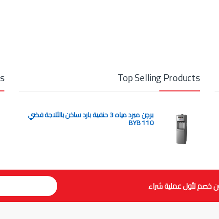
ts
Top Selling Products
برچن مبرد مياه 3 حنفية بارد ساخن بالثلاجة فضي
BYB 110
ن خصم لأول عملية شراء