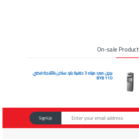
On-sale Produc
برچن مبرد مياه 3 حنفية بارد ساخن بالثلاجة فضي
BYB 110
SignUp