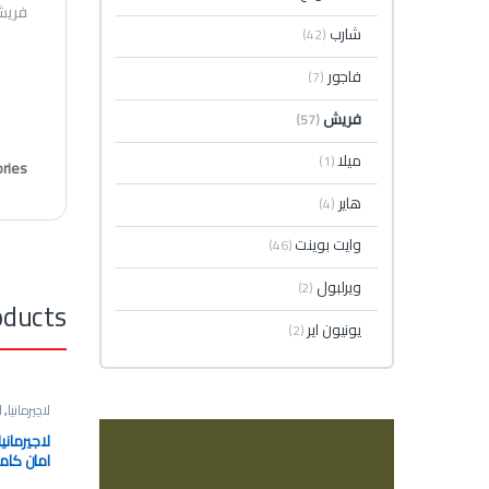
فريش ثلاجة 357 لتر 2 باب نوفرو
شارب
(42)
فاجور
(7)
فريش
(57)
ميلا
(1)
ries:
هاير
(4)
وايت بوينت
(46)
ويرلبول
(2)
oducts
يونيون اير
(2)
لاچيرمانيا
,
ا
امان كام
مزود بالم