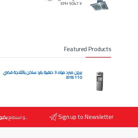
EPH 9047 X
Featured Products
برچن مبرد مياه 3 حنفية بارد ساخن بالثلاجة فضي
BYB 110
Sign up to Newsletter
...و استمتع
بكبو