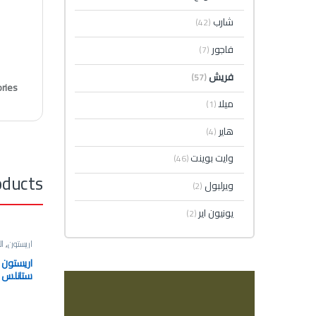
شارب
(42)
فاجور
(7)
فريش
(57)
ries:
ميلا
(1)
هاير
(4)
وايت بوينت
(46)
oducts
ويرلبول
(2)
يونيون اير
(2)
اريستون
,
ال
ستانلس س
بغطاء زجاج  (X) EX