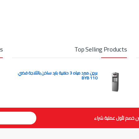
ts
Top Selling Products
برچن مبرد مياه 3 حنفية بارد ساخن بالثلاجة فضي
BYB 110
ن خصم لأول عملية شراء