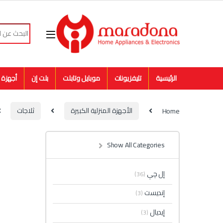
Skip to navigatio
Skip to conten
Search for:
الرئيسية
تليفزيونات
موبايل وتابلت
بلت إن
أجهزة م
Home
الأجهزة المنزلية الكبيرة
ثلاجات
Show All Categories
إل چي
(36)
إنديست
(3)
إيديال
(3)