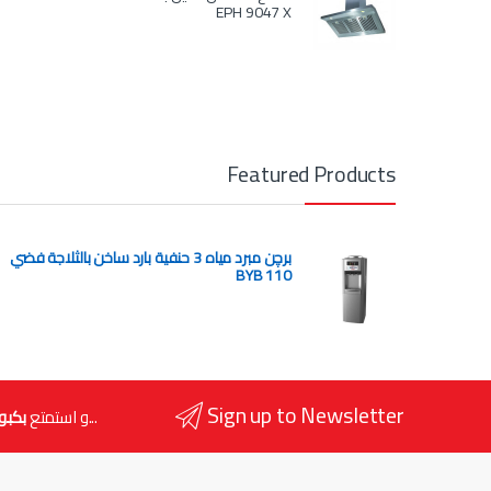
EPH 9047 X
Featured Products
برچن مبرد مياه 3 حنفية بارد ساخن بالثلاجة فضي
BYB 110
Sign up to Newsletter
...و استمتع
بكبو