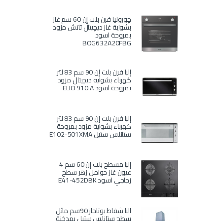
چورونيا فرن بلت إن 60 سم غاز
بشواية غاز ديچيتال تاتش مزود
بمروحة اسود
BOG632A20FBG
إلبا فرن بلت إن 90 سم 83 لتر
كهرباء بشواية ديچيتال مزود
بمروحة اسود ELIO 910 A
إلبا فرن بلت إن 90 سم 83 لتر
كهرباء بشواية مزود بمروحة
ستانلس ستيل E102-501XMA
إلبا مسطح بلت إن 60 سم 4
عيون غاز حوامل زهر سطح
زجاجي اسود E41-452DBK
البا شفاط بوتاجاز 90سم مائل
سطح ستانلس ستيل بمدخنة