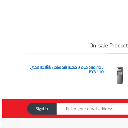
On-sale Produc
برچن مبرد مياه 3 حنفية بارد ساخن بالثلاجة فضي
BYB 110
SignUp