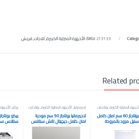
Catego
213133
SKU:
الأجهزة المنزلية الكبيرة
,
ثلاجات
,
فريش
Related pr
أجهزة المنزلية الكبيرة
,
بوتاجازت
لاچيرمانيا
,
الأجهزة المنزلية الكبيرة
,
بوتاجازت
بيكو
,
الأجهزة ا
اريستون بوتاجاز 60 سم امان كامل
لاجيرمانيا بوتاجاز 90 سم مودرنا
تيل مزود بالمروحة
امان كامل ديچيتال تاتش ستانلس
ستانلس ستي
A6GG1F
ستيل / اسود مزود بالمروحة
بدون غطاء GG 15121 FX
بغطاء Superiore
9M10G4A1X4AWW