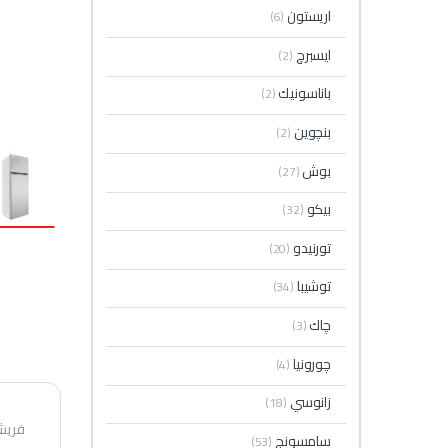
اريستون
(6)
ايسبرچ
(2)
باناسونيك
(2)
بنچوين
(2)
بوش
(27)
بيكو
(32)
تورنيدو
(20)
توشيبا
(34)
چاك
(3)
چورونيا
(4)
زانوسي
(18)
فريش ثلاجة 302 لتر
سامسونج
(53)