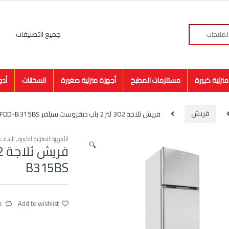
نزلية كبيرة
مستلزمات المطبخ
أجهزة منزلية صغيرة
السخانات
أدو
فريش
فريش ثلاجة 302 لتر 2 باب ديفروست سيلفر FDD-B315BS
الأجهزة المنزلية الكبيرة
,
ثلاجات
,
🔍
B315BS
e
Add to wishlist