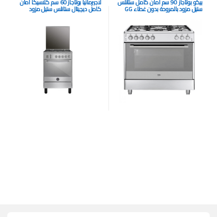
بيكو بوتاجاز 90 سم امان كامل ستانلس
لاجيرمانيا بوتاجاز 60 سم كلاسيكا امان
ستيل مزود بالمروحة بدون غطاء GG
كامل ديچيتال ستانلس ستيل مزود
15121 FX
بالمروحة بغطاء زجاج Superiore
6C80GLA1X4AWW