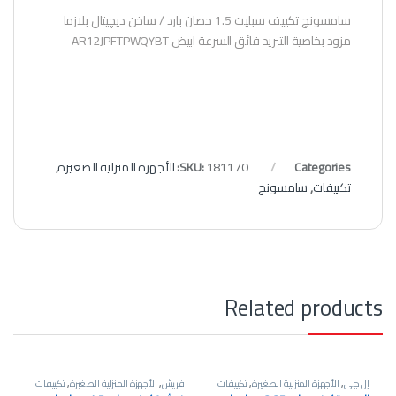
سامسونچ تكييف سبليت 1.5 حصان بارد / ساخن ديچيتال بلازما
مزود بخاصية التبريد فائق السرعة ابيض AR12JPFTPWQYBT
Categories:
181170
SKU:
الأجهزة المنزلية الصغيرة
,
تكييفات
,
سامسونج
Related products
إل چي
,
الأجهزة المنزلية الصغيرة
,
تكييفات
فريش
,
الأجهزة المنزلية الصغيرة
,
تكييفات