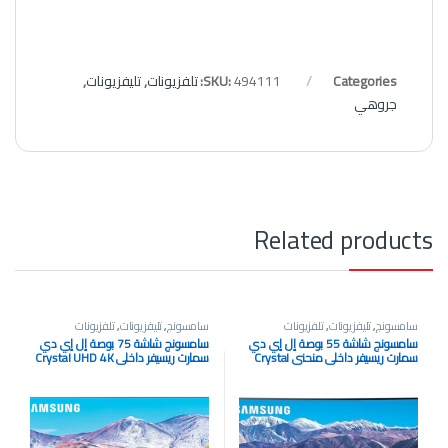
Categories:
494111
SKU:
تلفزيونات
,
تليفزيونات
,
جروهي
Related products
سامسونج
,
تليفزيونات
,
تلفزيونات
سامسونج
,
تليفزيونات
,
تلفزيونات
سامسونج شاشة 55 بوصة إل إي دي
سامسونج شاشة 75 بوصة إل إي دي
سمارت ريسيفر داخلي منحني Crystal
سمارت ريسيفر داخلي Crystal UHD 4K
75TU8000
UHD 4K 55TU8300