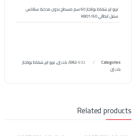
تربو اير شفاط بوتاجاز 60 سم مسطح بدون مدخنة ستانلس
ستيل ايطالي K801/60
Categories:
632
SKU:
بلت إن
,
تربو اير
,
شفاط بوتاجاز
بلت إن
Related products