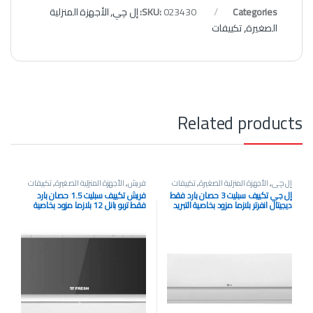
Categories:
023430
SKU:
إل چي
,
الأجهزة المنزلية
الصغيرة
,
تكييفات
Related products
إل چي
,
الأجهزة المنزلية الصغيرة
,
تكييفات
فريش
,
الأجهزة المنزلية الصغيرة
,
تكييفات
إل جي تكييف سبليت 3 حصان بارد فقط
فريش تكييف سبليت 1.5 حصان بارد
ديجيتال انفرتر بلازما مزود بخاصية التبريد
فقط تربو بانل 12 بلازما مزود بخاصية
فائق السرعة ابيض S4-Q24KE3A2
التبريد السريع اسود
DUALCOOL S-PLUS