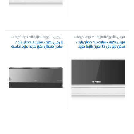
فريش
,
الأجهزة المنزلية الصغيرة
,
تكييفات
إل چي
,
الأجهزة المنزلية الصغيرة
,
تكييفات
فريش تكييف سبليت 1.5 حصان بارد /
إل جي تكييف سبليت 3 حصان بارد /
ساخن تربو بانل 12 بدون بلازما مزود
ساخن ديجيتال انفرتر بلازما مزود بخاصية
بخاصية التبريد السريع اسود
التبريد فائق السرعة اسود S4-
W24K2RZD DUALCOOL ARTCOOL
WI-FI