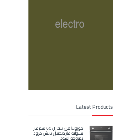
Latest Products
چورونيا فرن بلت إن 60 سم غاز
بشواية غاز ديچيتال تاتش مزود
بمروحة اسود