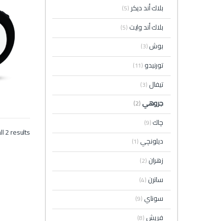
1.SW.E
بلاك أند ديكر
(5)
بلاك أند وايت
(5)
بوش
(3)
تورنيدو
(11)
تيفال
(3)
جروهي
(2)
چاك
(9)
l 2 results
ديلونچي
(1)
زهران
(2)
ساترن
(4)
سوناي
(9)
فريش
(8)