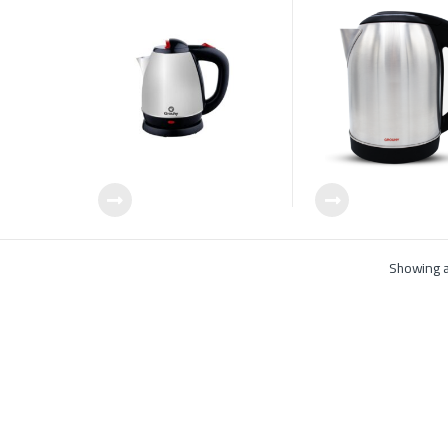
GKT2218SS
028204
Showing al