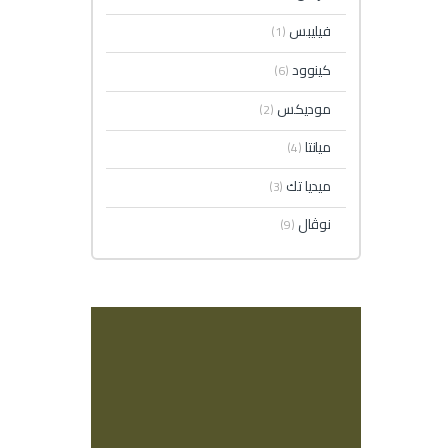
فيليبس
(1)
كينوود
(6)
موديكس
(2)
ميانتا
(4)
ميديا تك
(3)
نوڤال
(9)