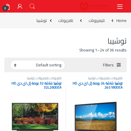
Skip to navigatio
Skip to conten
0
Home
تليفزيونات
تلفزيونات
توشيبا
توشيبا
Showing 1–24 of 36 results
Filters
تلفزيونات
,
تليفزيونات
,
توشيبا
تلفزيونات
,
تليفزيونات
,
توشيبا
توشيبا شاشة 24 بوصة إل اي دي HD
توشيبا شاشة 32 بوصة إل اي دي HD
32L2600EA
24S1800EA