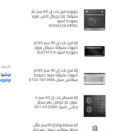
چورونيا فرن بلت إن 60 سم غاز
بشواية غاز ديچيتال تاتش مزود
بمروحة اسود
BOG632A20FBG
إلبا فرن بلت إن 90 سم 83 لتر
كهرباء بشواية ديچيتال مزود
بمروحة اسود ELIO 910 A
الأجهزة ا
إلبا فرن بلت إن 90 سم 83 لتر
كهرباء بشواية مزود بمروحة
ستانلس ستيل E102-501XMA
0P-J-G
إلبا مسطح بلت إن 60 سم 4
عيون غاز حوامل زهر سطح
زجاجي اسود E41-452DBK
البا شفاط بوتاجاز 90سم مائل
سطح ستانلس ستيل بمدخنة