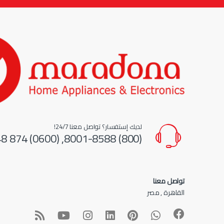
لديك إستفسار؟ تواصل معنا 24/7!
(800) 8001-8588, (0600) 874 548
تواصل معنا
القاهرة , مصر