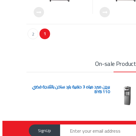
1
2
On-sale Produc
برچن مبرد مياه 3 حنفية بارد ساخن بالثلاجة فضي
BYB 110
SignUp