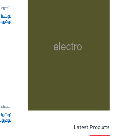
الأجهزة ا
40P-G
الأجهزة ا
نوفروست
ذهبي GR-EF40P-H-G
Latest Products