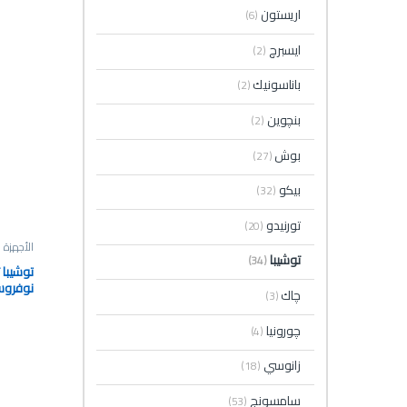
اريستون
(6)
ايسبرچ
(2)
باناسونيك
(2)
بنچوين
(2)
بوش
(27)
بيكو
(32)
تورنيدو
(20)
الأجهزة ا
توشيبا
(34)
چاك
(3)
S
چورونيا
(4)
زانوسي
(18)
سامسونج
(53)