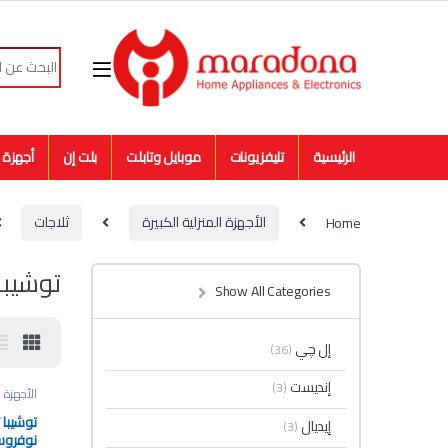
Skip to navigatio
Skip to conten
Search for:
الرئيسية
تليفزيونات
موبايل وتابلت
بلت إن
أجهزة م
Home
الأجهزة المنزلية الكبيرة
ثلاجات
توشيبا
Show All Categories
إل چي
(36)
إنديست
(3)
الأجهزة ا
إيديال
(3)
نوفروست ذ