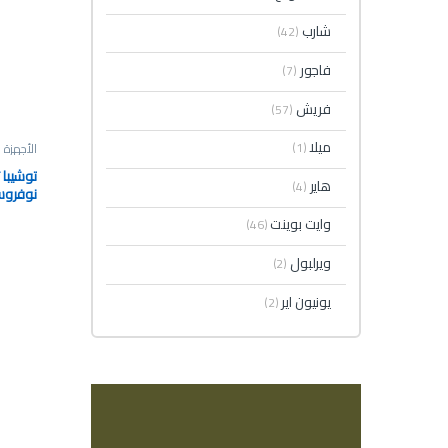
شارب
(42)
فاجور
(7)
فريش
(57)
ميلا
(1)
الأجهزة ا
هاير
(4)
37-J-G
وايت بوينت
(46)
ويرلبول
(2)
يونيون اير
(2)