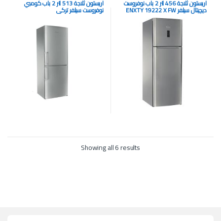
اريستون ثلاجة 456 لتر 2 باب نوفروست
اريستون ثلاجة 513 لتر 2 باب كومبي
ديچيتال سيلفر ENXTY 19222 X FW
نوفروست سيلفر تركي
ENBLH19122FT (EX)
(MA)
Showing all 6 results