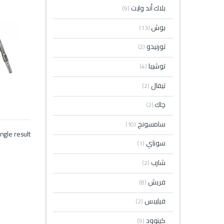
بلاك أند وايت
(9)
بوش
(13)
تورنيدو
(2)
توشيبا
(4)
تيفال
(2)
چاك
(2)
سامسونج
(10)
ngle result
سوناي
(1)
شارب
(2)
فريش
(8)
فيليبس
(2)
كينوود
(9)