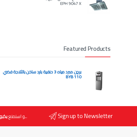
EPH 9047 X
Featured Products
برچن مبرد مياه 3 حنفية بارد ساخن بالثلاجة فضي
BYB 110
Sign up to Newsletter
...و استمتع
بكبو