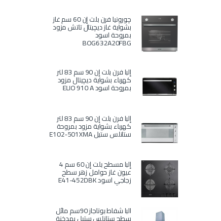
چورونيا فرن بلت إن 60 سم غاز
بشواية غاز ديچيتال تاتش مزود
بمروحة اسود
BOG632A20FBG
إلبا فرن بلت إن 90 سم 83 لتر
كهرباء بشواية ديچيتال مزود
بمروحة اسود ELIO 910 A
إلبا فرن بلت إن 90 سم 83 لتر
كهرباء بشواية مزود بمروحة
ستانلس ستيل E102-501XMA
إلبا مسطح بلت إن 60 سم 4
عيون غاز حوامل زهر سطح
زجاجي اسود E41-452DBK
البا شفاط بوتاجاز 90سم مائل
سطح ستانلس ستيل بمدخنة