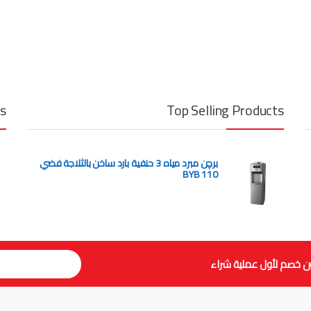
ts
Top Selling Products
برچن مبرد مياه 3 حنفية بارد ساخن بالثلاجة فضي
BYB 110
ن خصم لأول عملية شراء