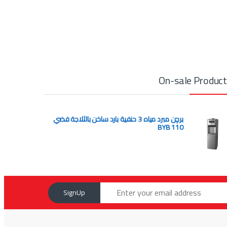
On-sale Produc
برچن مبرد مياه 3 حنفية بارد ساخن بالثلاجة فضي
BYB 110
SignUp