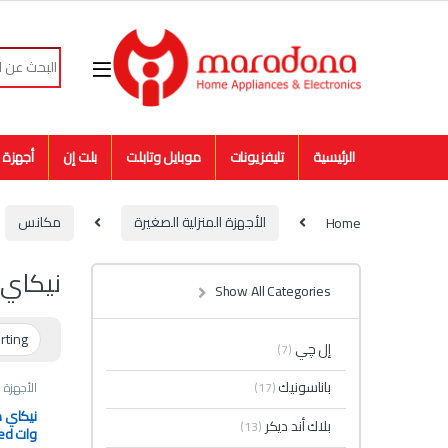
Skip to navigatio
Skip to conten
Search for:
الرئيسية
تليفزيونات
موبايل وتابلت
بلت إن
أجهزة م
Home
الأجهزة المنزلية الصغيرة
مكانس
نيكاي
Show All Categories
إل چي
(7)
باناسونيك
(17)
الأجهزة ا
نيكاي
بلاك أند ديكر
(13)
وات NEVC18B Bagged