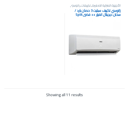
الأجهزة المنزلية الصغيرة
,
تكييفات
,
زانوسي
زانوسي تكييف سبليت 3 حصان بارد /
سخان ديچيتال انفرتر ++ فضي Split
Inverter++ 24K BTU
Showing all 11 results