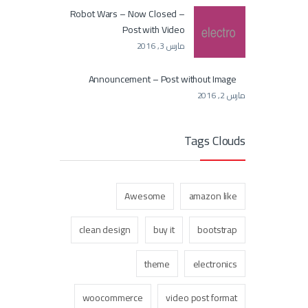
Robot Wars – Now Closed –
Post with Video
مارس 3, 2016
Announcement – Post without Image
مارس 2, 2016
Tags Clouds
Awesome
amazon like
clean design
buy it
bootstrap
theme
electronics
woocommerce
video post format