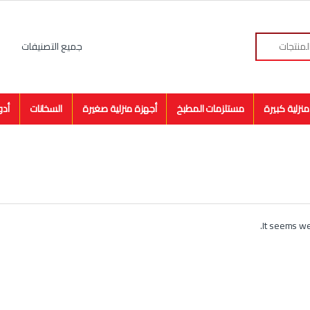
نزلية كبيرة
مستلزمات المطبخ
أجهزة منزلية صغيرة
السخانات
أدو
It seems we